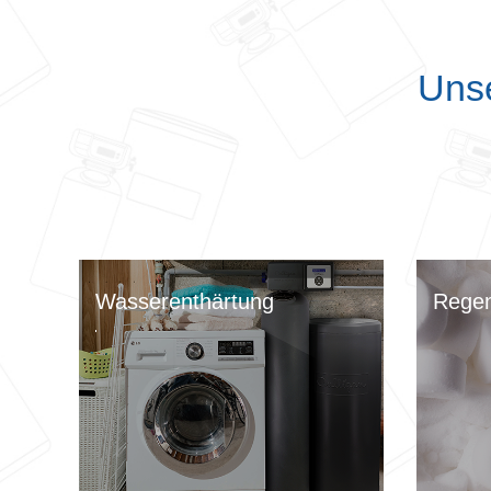
Unse
Wasserenthärtung
Regen