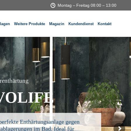
Montag – Freitag 08:00 – 13:00
lagen
Weitere Produkte
Magazin
Kundendienst
Kontakt
r
e
n
t
h
ä
r
t
u
n
g
VOLIFE
perfekte Enthärtungsanlage gegen
ablagerungen im Bad. Ideal für