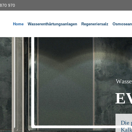
 870 970
Home
Wasserenthärtungsanlagen
Regeneriersalz
Osmosean
W
a
s
s
e
E
Die 
Kalk